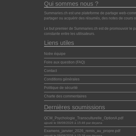
Qui sommes nous ?
Summaries.ch est une plateforme de partage web-commun
partager ou acquérir des résumés, des notes de cours ou
Le but premier de Summaries.ch est de promouvoir le pa
constante entre les utilisateurs.
Liens utiles
Notre équipe
Foire aux question (FAQ)
Contact
Conditions générales
Politique de sécurité
Charte des commentaires
Dernières soumissions
QCM_Psychologie_Transculturelle_OptionA.pdf
ajouté le 08/08/2026 à 15:46 par deyana
Examens_janvier_2026_remis_au_propre.pdf
ajouté le 08/08/2026 à 15:38 par deyana