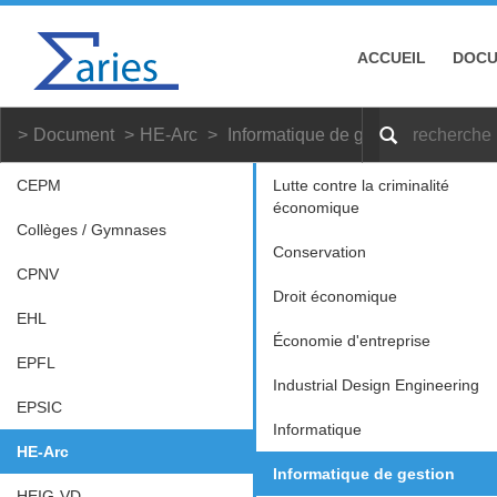
ACCUEIL
DOC
Document
HE-Arc
Informatique de gestion
CEPM
Lutte contre la criminalité
économique
Collèges / Gymnases
Conservation
CPNV
Droit économique
EHL
Économie d'entreprise
EPFL
Industrial Design Engineering
EPSIC
Informatique
HE-Arc
Informatique de gestion
HEIG-VD