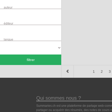
auteur
éditeur
langue
filtrer
1
2
3
Qui sommes nous ?
Summaries.ch est une plateforme de partage web-commun
partager ou acquérir des résumés, des notes de cours ou