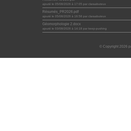
ajouté le 05/08/2026 à 17:05 par claraabuteux
Résumés_PR2026.pdf
ajouté le 05/08/2026 à 16:58 par claraabuteux
Géomorphologie 2.docx
ajouté le 03/08/2026 à 14:18 par keep-pushing
© Copyright 2026 pa