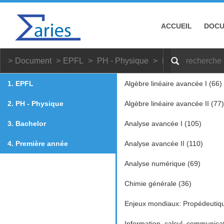
ACCUEIL
DOC
Document
EPFL
PH - Physique
Bachelor
Prem
1. EPFL
Algèbre linéaire avancée I (66)
2. PH - Physique
Algèbre linéaire avancée II (77)
3. Bachelor
Analyse avancée I (105)
4. Première année
Analyse avancée II (110)
Analyse numérique (69)
Chimie générale (36)
Enjeux mondiaux: Propédeutiq
Information, calcul, communicat