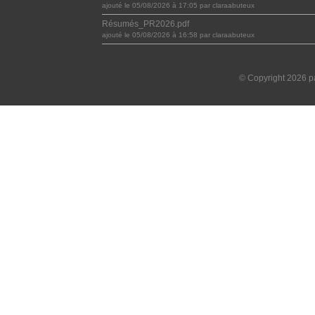
ajouté le 05/08/2026 à 17:05 par claraabuteux
Résumés_PR2026.pdf
ajouté le 05/08/2026 à 16:58 par claraabuteux
© Copyright 2026 pa