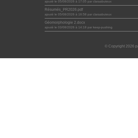
ajouté le 05/08/2026 à 17:05 par claraabuteux
Résumés_PR2026.pdf
ajouté le 05/08/2026 à 16:58 par claraabuteux
Géomorphologie 2.docx
ajouté le 03/08/2026 à 14:18 par keep-pushing
© Copyright 2026 pa