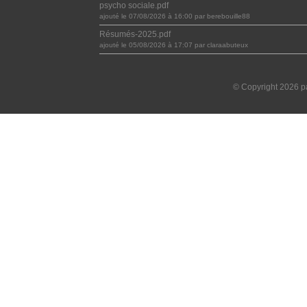
psycho sociale.pdf
ajouté le 07/08/2026 à 16:00 par berebouille88
Résumés-2025.pdf
ajouté le 05/08/2026 à 17:07 par claraabuteux
© Copyright 2026 pa