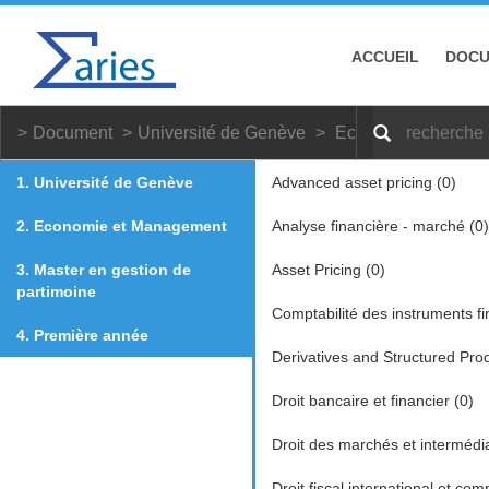
ACCUEIL
DOC
Document
Université de Genève
Economie et Mana
1. Université de Genève
Advanced asset pricing (0)
2. Economie et Management
Analyse financière - marché (0)
3. Master en gestion de
Asset Pricing (0)
partimoine
Comptabilité des instruments fi
4. Première année
Derivatives and Structured Prod
Droit bancaire et financier (0)
Droit des marchés et intermédia
Droit fiscal international et com