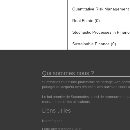
Quantitative Risk Management 
Real Estate (0)
Stochastic Processes in Financ
Sustainable Finance (0)
Qui sommes nous ?
Summaries.ch est une plateforme de partage web-commun
partager ou acquérir des résumés, des notes de cours ou
Le but premier de Summaries.ch est de promouvoir le pa
constante entre les utilisateurs.
Liens utiles
Notre équipe
Foire aux question (FAQ)