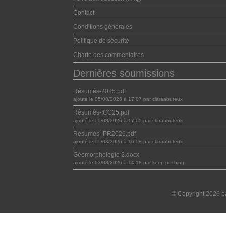
Contact
Conditions générales
Politique de sécurité
Charte des commentaires
Dernières soumissions
Résumés-2025.pdf
ajouté le 05/08/2026 à 17:07 par claraabuteux
Résumés-ICC25.pdf
ajouté le 05/08/2026 à 17:05 par claraabuteux
Résumés_PR2026.pdf
ajouté le 05/08/2026 à 16:58 par claraabuteux
Géomorphologie 2.docx
ajouté le 03/08/2026 à 14:18 par keep-pushing
© Copyright 2026 pa