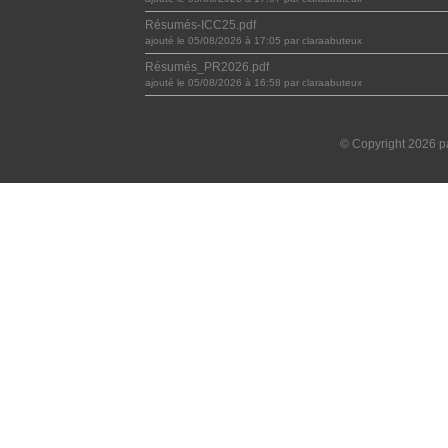
Résumés-ICC25.pdf
ajouté le 05/08/2026 à 17:05 par claraabuteux
Résumés_PR2026.pdf
ajouté le 05/08/2026 à 16:58 par claraabuteux
© Copyright 2026 pa