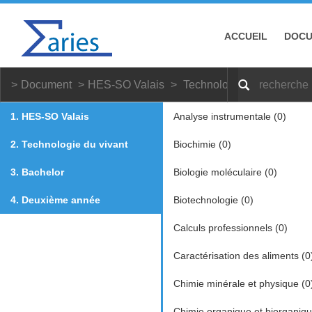
ACCUEIL
DOC
Document
HES-SO Valais
Technologie du vivant
1. HES-SO Valais
Analyse instrumentale (0)
2. Technologie du vivant
Biochimie (0)
3. Bachelor
Biologie moléculaire (0)
4. Deuxième année
Biotechnologie (0)
Calculs professionnels (0)
Caractérisation des aliments (0
Chimie minérale et physique (0
Chimie organique et biorganiqu